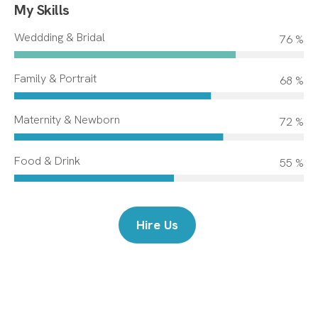
My Skills
Weddding & Bridal
85 %
Family & Portrait
75 %
Maternity & Newborn
80 %
Food & Drink
61 %
Hire Us