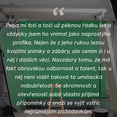
Pepa mi fotí a točí už pěknou řádku let a
vždycky jsem ho vnímal jako naprostýho
f
profíka. Nejen že z jeho rukou lezou
kvalitní snímky a záběry, ale cením si i u
něj i dalších věcí. Navzdory tomu, že má
fakt obrovskou odbornost a talent, tak u
něj není vidět taková ta umělecká
nabubřelost. Se skromností a
otevřeností sobě vlastní přijímá
připomínky a snaží se vyjít vstříc
nejrůznějším požadavkům.