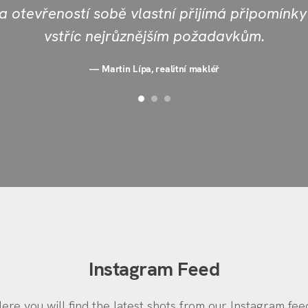
 otevřeností sobě vlastní přijímá připomínky 
vstříc nejrůznějším požadavkům.
Martin Lípa, realitní makléř
Instagram Feed
ere you will find the latest shots from our Instagram fee