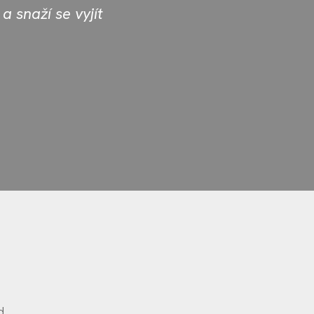
a snaží se vyjít
Kateři
d.