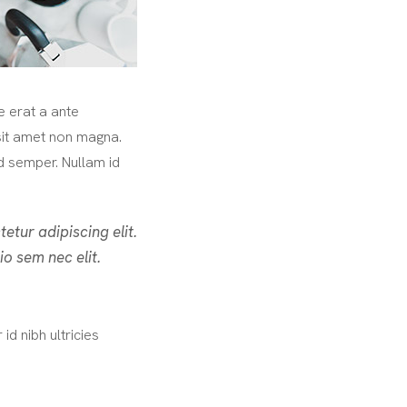
e erat a ante
 sit amet non magna.
d semper. Nullam id
etur adipiscing elit.
io sem nec elit.
d nibh ultricies