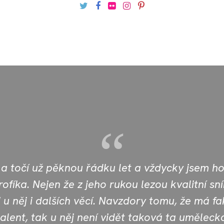
 a točí už pěknou řádku let a vždycky jsem h
ofíka. Nejen že z jeho rukou lezou kvalitní sn
 i u něj i dalších věcí. Navzdory tomu, že má f
alent, tak u něj není vidět taková ta uměleck