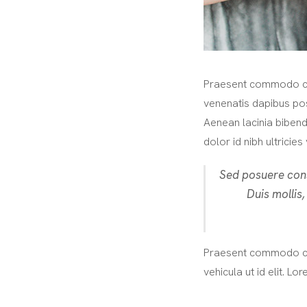
Praesent commodo cur
venenatis dapibus pos
Aenean lacinia bibend
dolor id nibh ultricies 
Sed posuere conse
Duis mollis,
Praesent commodo curs
vehicula ut id elit. L