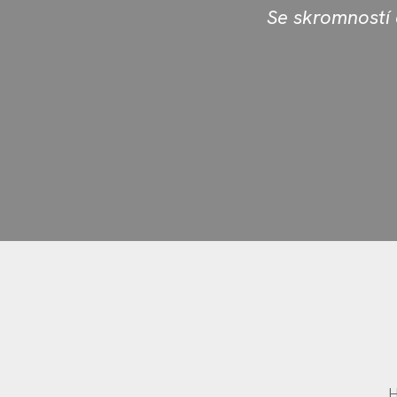
Se skromností a
H