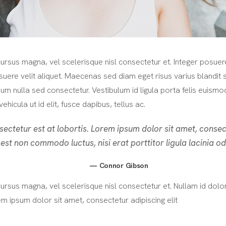
sus magna, vel scelerisque nisl consectetur et. Integer posuer
uere velit aliquet. Maecenas sed diam eget risus varius blandit
um nulla sed consectetur. Vestibulum id ligula porta felis euismo
vehicula ut id elit, fusce dapibus, tellus ac.
ctetur est at lobortis. Lorem ipsum dolor sit amet, consect
 est non commodo luctus, nisi erat porttitor ligula lacinia od
Connor Gibson
us magna, vel scelerisque nisl consectetur et. Nullam id dolor i
orem ipsum dolor sit amet, consectetur adipiscing elit