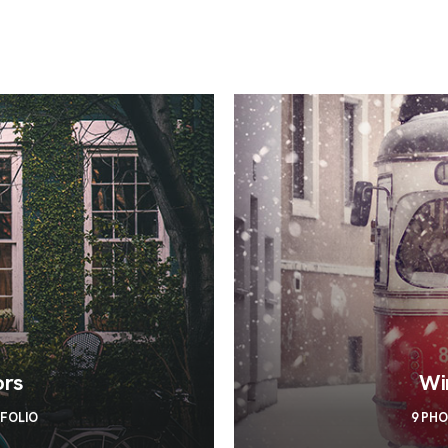
ors
Wi
TFOLIO
9 PH