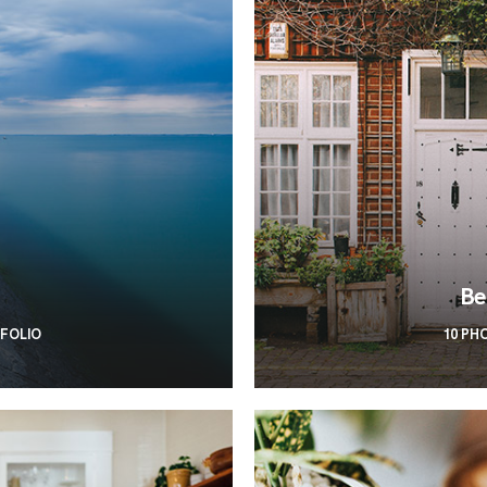
Be
TFOLIO
10 PH