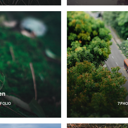
en
TFOLIO
7 PH