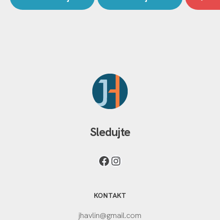
Sledujte
KONTAKT
jhavlin@gmail.com