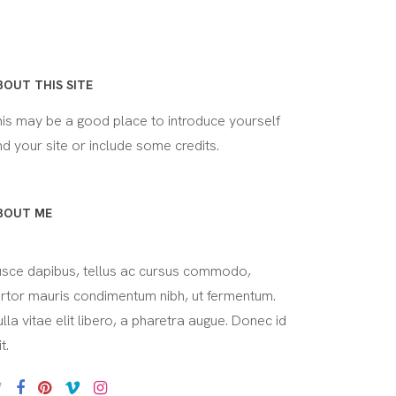
BOUT THIS SITE
his may be a good place to introduce yourself
d your site or include some credits.
BOUT ME
usce dapibus, tellus ac cursus commodo,
ortor mauris condimentum nibh, ut fermentum.
lla vitae elit libero, a pharetra augue. Donec id
it.