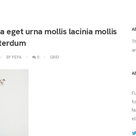
 eget urna mollis lacinia mollis
A
nterdum
T
an
BY
PEPA
0
GRID
A
F
t
Nu
el