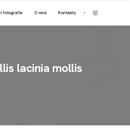
ní fotografie
O mně
Kontakty
is lacinia mollis