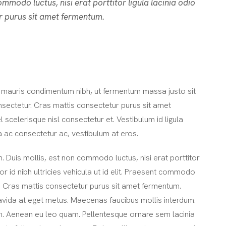
commodo luctus, nisi erat porttitor ligula lacinia odio
r purus sit amet fermentum.
 mauris condimentum nibh, ut fermentum massa justo sit
nsectetur. Cras mattis consectetur purus sit amet
elerisque nisl consectetur et. Vestibulum id ligula
a ac consectetur ac, vestibulum at eros.
 Duis mollis, est non commodo luctus, nisi erat porttitor
lor id nibh ultricies vehicula ut id elit. Praesent commodo
. Cras mattis consectetur purus sit amet fermentum.
avida at eget metus. Maecenas faucibus mollis interdum.
m. Aenean eu leo quam. Pellentesque ornare sem lacinia