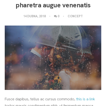
pharetra augue venenatis
14 DUBNA, 2018
0
CONCEPT
Fusce dapibus, tellus ac cursus commodo,
this is a link
tortor mauris condimentum nibh, ut fermentum massa