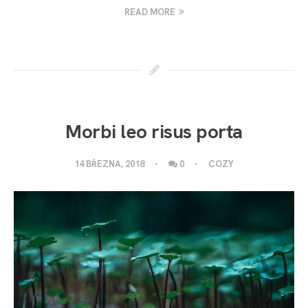
READ MORE
Morbi leo risus porta
14 BŘEZNA, 2018
0
COZY