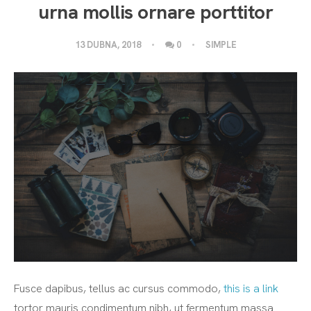
urna mollis ornare porttitor
13 DUBNA, 2018
0
SIMPLE
Fusce dapibus, tellus ac cursus commodo,
this is a link
tortor mauris condimentum nibh, ut fermentum massa