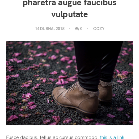
pharetra augue faucibus
vulputate
14 DUBNA, 2018
0
COZY
Fusce dapibus, tellus ac cursus commodo,
this is a link