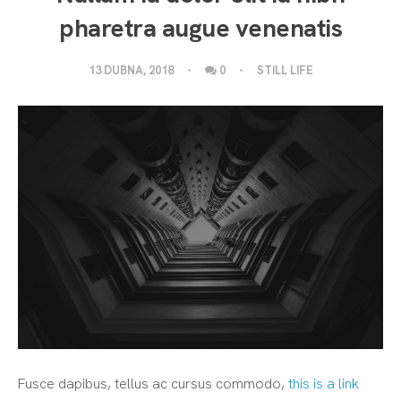
pharetra augue venenatis
13 DUBNA, 2018
0
STILL LIFE
Fusce dapibus, tellus ac cursus commodo,
this is a link