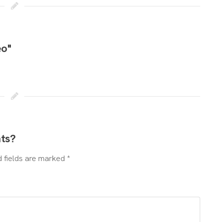
eo"
hts?
d fields are marked *