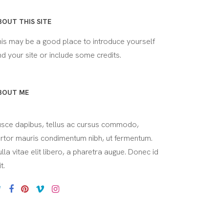
BOUT THIS SITE
his may be a good place to introduce yourself
d your site or include some credits.
BOUT ME
usce dapibus, tellus ac cursus commodo,
ortor mauris condimentum nibh, ut fermentum.
lla vitae elit libero, a pharetra augue. Donec id
it.