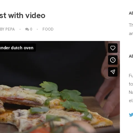
st with video
A
T
BY
PEPA
0
FOOD
an
A
F
t
Nu
el