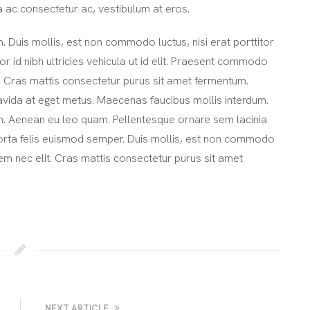
a ac consectetur ac, vestibulum at eros.
 Duis mollis, est non commodo luctus, nisi erat porttitor
lor id nibh ultricies vehicula ut id elit. Praesent commodo
. Cras mattis consectetur purus sit amet fermentum.
avida at eget metus. Maecenas faucibus mollis interdum.
m. Aenean eu leo quam. Pellentesque ornare sem lacinia
porta felis euismod semper. Duis mollis, est non commodo
o sem nec elit. Cras mattis consectetur purus sit amet
NEXT ARTICLE