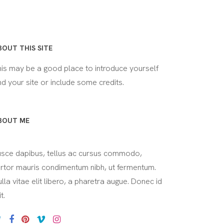
BOUT THIS SITE
his may be a good place to introduce yourself
d your site or include some credits.
BOUT ME
usce dapibus, tellus ac cursus commodo,
ortor mauris condimentum nibh, ut fermentum.
lla vitae elit libero, a pharetra augue. Donec id
it.