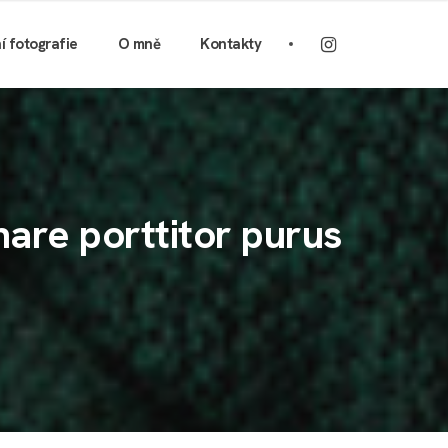
ní fotografie
O mně
Kontakty
rnare porttitor purus