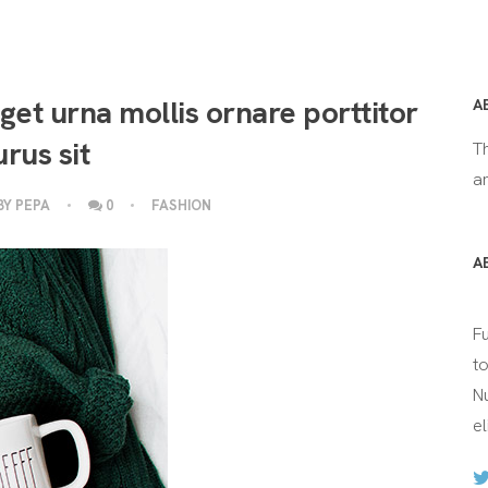
eget urna mollis ornare porttitor
A
rus sit
T
an
BY
PEPA
0
FASHION
A
F
t
Nu
el