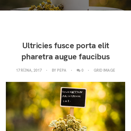
Ultricies fusce porta elit
pharetra augue faucibus
17 ŘÍJNA, 2017
BY
PEPA
0
GRID IMAGE