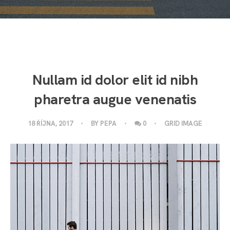
Nullam id dolor elit id nibh
pharetra augue venenatis
18 ŘÍJNA, 2017
BY
PEPA
0
GRID IMAGE